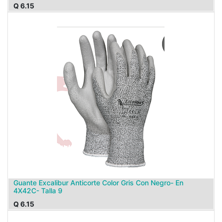
Q
6.15
Guante Excalibur Anticorte Color Gris Con Negro- En
4X42C- Talla 9
Q
6.15